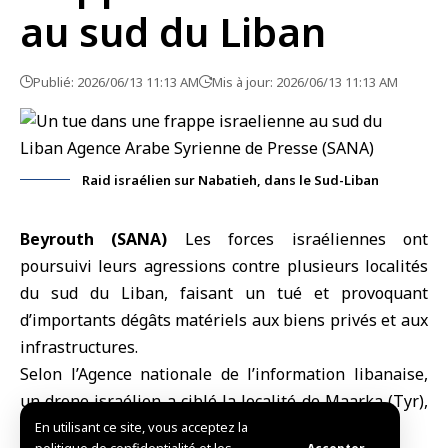
au sud du Liban
Publié: 2026/06/13 11:13 AM
Mis à jour: 2026/06/13 11:13 AM
Raid israélien sur Nabatieh, dans le Sud-Liban
Beyrouth (SANA)
Les forces israéliennes ont
poursuivi leurs agressions contre plusieurs localités
du
sud du Liban
, faisant un tué et provoquant
d’importants dégâts matériels aux biens privés et aux
infrastructures.
Selon l’Agence nationale de l’information libanaise,
un drone israélien a ciblé la localité de Maarka (Tyr),
tuant une personne.
En utilisant ce site, vous acceptez la