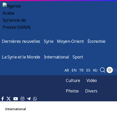
Dernières nouvelles
Syrie
Moyen-Orient
Économie
La Syrie et le Monde
International
Sport
AR
EN
TR
ES
KU
Culture
Vidéo
Photos
Divers
International