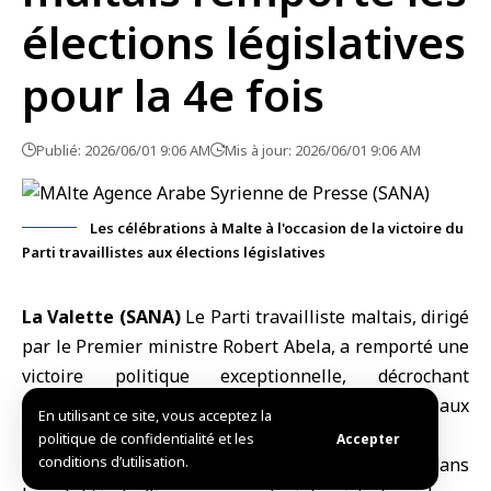
élections législatives
pour la 4e fois
Publié: 2026/06/01 9:06 AM
Mis à jour: 2026/06/01 9:06 AM
Les célébrations à Malte à l'occasion de la victoire du
Parti travaillistes aux élections législatives
La Valette (SANA)
Le
Parti travailliste maltais
, dirigé
par le Premier ministre Robert Abela, a remporté une
victoire politique exceptionnelle, décrochant
dimanche son quatrième mandat consécutif aux
En utilisant ce site, vous acceptez la
élections législatives
.
politique de confidentialité et les
Accepter
conditions d’utilisation.
Le parti a bénéficié de la confiance des électeurs dans