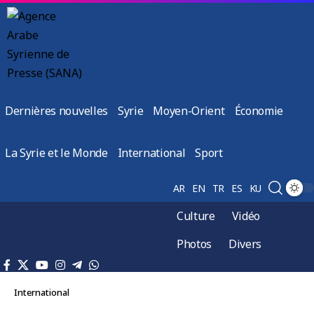
Dernières nouvelles
Syrie
Moyen-Orient
Économie
La Syrie et le Monde
International
Sport
AR
EN
TR
ES
KU
Culture
Vidéo
Photos
Divers
International