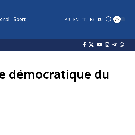
ional
Sport
AR
EN
TR
ES
KU
ue démocratique du