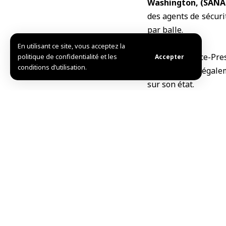
Washington, (SAN
des agents de sécuri
par balle.
En utilisant ce site, vous acceptez la
L’Agence France-Pre
politique de confidentialité et les
Accepter
conditions d’utilisation.
passant avait égalem
sur son état.
Les agents de police
hôpital de la région 
Les abords de l
déploiement sécuritai
Cet incident survien
hauts responsables 
entendus qui avaien