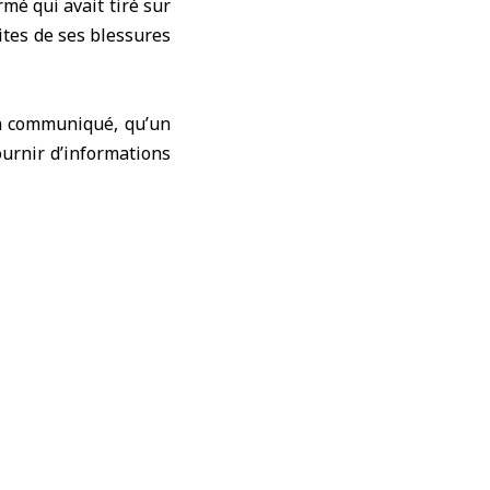
é qui avait tiré sur
ites de ses blessures
un communiqué, qu’un
ournir d’informations
té transporté dans un
ton
, ont connu un
 tirs à proximité.
Trump et de plusieurs
nche, après des tirs