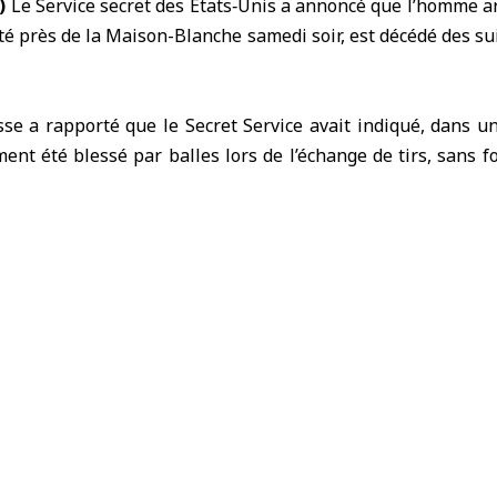
A)
Le Service secret des
États‑Unis
a annoncé que l’homme arm
té près de la Maison-Blanche samedi soir, est décédé des su
sse a rapporté que le Secret Service avait indiqué, dans 
ent été blessé par balles lors de l’échange de tirs, sans f
 du Secret Service ont riposté et touché le suspect, qui a é
où son décès a été constaté.
a
Maison-Blanche
, dans la capitale américaine
Washing
re intensif après la diffusion d’informations faisant état de
t moins d’un mois après l’évacuation du président Donald 
lors du dîner annuel des correspondants de la Maison-Bla
t provoqué un mouvement de panique.