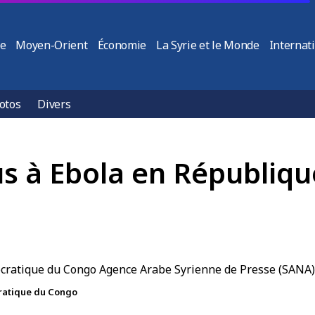
ie
Moyen-Orient
Économie
La Syrie et le Monde
Internat
otos
Divers
us à Ebola en Républiq
cratique du Congo