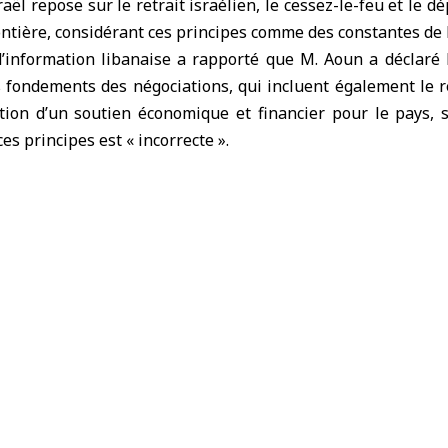
aël repose sur le retrait israélien, le cessez-le-feu et le 
rontière, considérant ces principes comme des constantes de l
d’information libanaise a rapporté que M. Aoun a déclaré
es fondements des négociations, qui incluent également le 
ntion d’un soutien économique et financier pour le pays, 
es principes est « incorrecte ».
is a également affirmé que sa responsabilité nationale imp
pour épargner au Liban les répercussions d’une guerre.
at américain avait annoncé vendredi dernier la prolongat
raël pour 45 jours supplémentaires.
es négociations entre le Liban et Israël s’est conclu le mêm
ès deux cycles de pourparlers les 14 et 23 avril.
ban