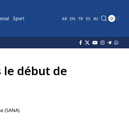
ional
Sport
AR
EN
TR
ES
KU
s le début de