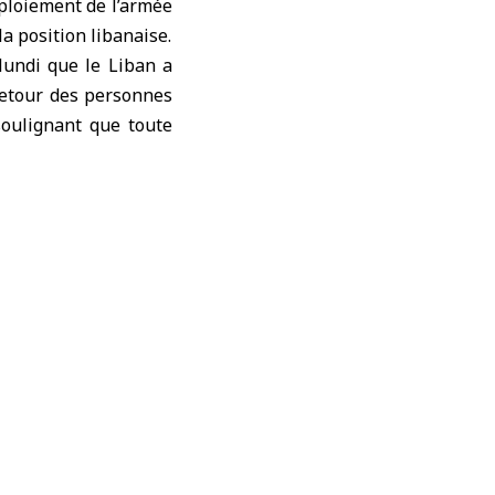
déploiement de l’armée
a position libanaise.
 lundi que le
Liban
a
retour des personnes
soulignant que toute
lique le déploiement
ion du cessez-le-feu
e jour au département