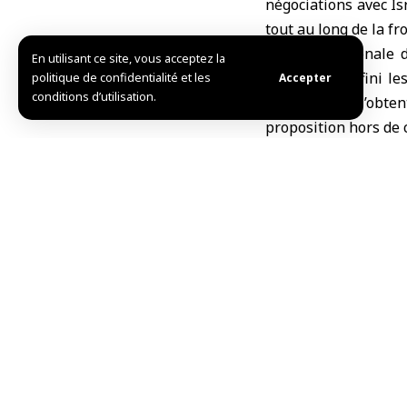
négociations avec Isr
tout au long de la f
L’Agence nationale 
En utilisant ce site, vous acceptez la
clairement défini l
politique de confidentialité et les
Accepter
conditions d’utilisation.
déplacées et l’obte
proposition hors de c
Le président libana
de tous les efforts 
Le département d’Ét
entre le Liban et Is
Le troisième cycle d
d’État américain, apr
R.B.
TAG:
Joseph Aoun
Li