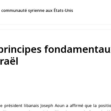
la communauté syrienne aux États-Unis
s principes fondamentau
raël
 président libanais
Joseph Aoun
a affirmé que la positi