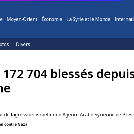
ie
Moyen-Orient
Économie
La Syrie et le Monde
Internat
otos
Divers
t 172 704 blessés depui
ne
en contre Gaza