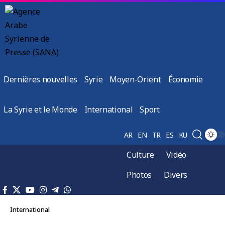
Dernières nouvelles
Syrie
Moyen-Orient
Économie
La Syrie et le Monde
International
Sport
AR
EN
TR
ES
KU
Culture
Vidéo
Photos
Divers
International