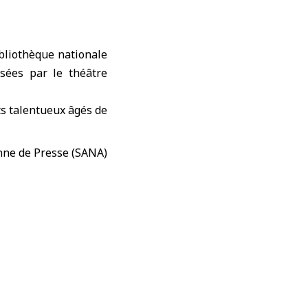
bliothèque nationale
isées par le théâtre
ts
talentueux âgés de
 de la poésie.
nt propose un grand
ssins d’illustrateurs
 sur plâtre et dessin
, un espace dédié à la
oir la culture du jeu