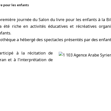
re pour les enfants
première journée du
Salon du livre pour les enfants
à la Bi
a été riche en activités éducatives et récréatives organ
nfants.
liothèque a hébergé des spectacles présentés par des
enfan
rticipé à la récitation de
ran et à l’interprétation de
tandis que d’autres ont présenté des lectures d’histoires et
eur de l’événement, a déclaré à SANA, que ce événeme
interactives et culturelles, notamment une exposition de de
ts, un espace artistique de maquillage des enfants, coloriage
 des jeux d’intelligence comme les échecs, le jeu de la ligne
t des concours culturels pour répandre la joie et promouv
t de la personnalité de l’enfant.