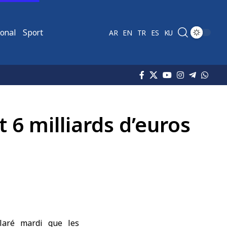
ional
Sport
AR
EN
TR
ES
KU
t 6 milliards d’euros
claré mardi que les