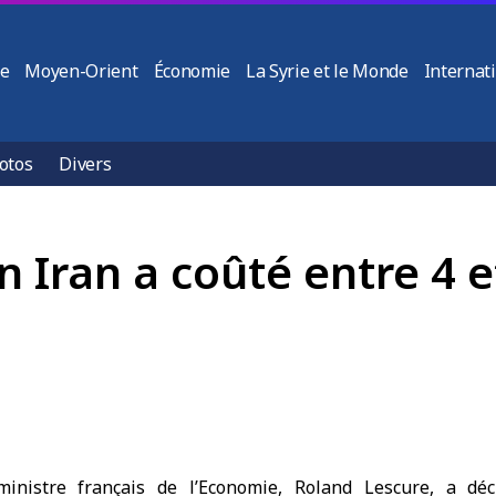
ie
Moyen-Orient
Économie
La Syrie et le Monde
Internat
otos
Divers
 Iran a coûté entre 4 e
ministre français de l’Economie
, Roland Lescure, a dé