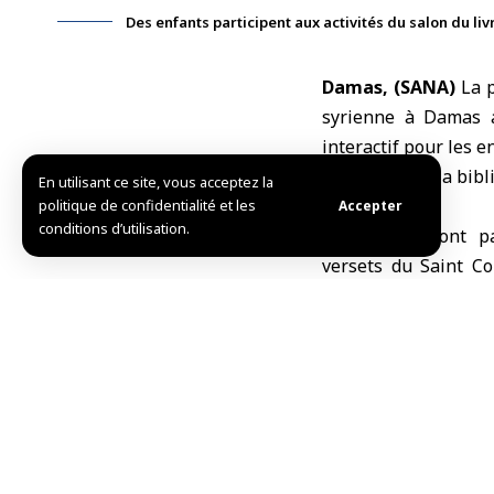
Des enfants participent aux activités du salon du liv
Damas, (SANA)
La 
syrienne à
Damas
interactif pour les e
Le théâtre de la bib
En utilisant ce site, vous acceptez la
3 à 11 ans.
politique de confidentialité et les
Accepter
conditions d’utilisation.
Les enfants ont pa
versets du Saint Co
chansons enfantines, 
Amer Nafaa, direct
bouquet d’activités 
de livres pour enfan
sur carton, ainsi que
calligraphie arabe e
pour le développemen