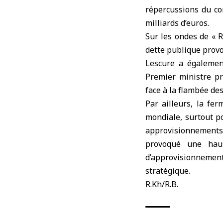
répercussions du con
milliards d’euros.
Sur les ondes de « R
dette publique provo
Lescure a égalemen
Premier ministre pr
face à la flambée des
Par ailleurs, la fe
mondiale, surtout p
approvisionnements e
provoqué une haus
d’approvisionnemen
stratégique.
R.Kh/R.B.