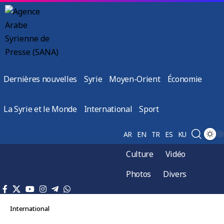
Dernières nouvelles
Syrie
Moyen-Orient
Économie
La Syrie et le Monde
International
Sport
AR
EN
TR
ES
KU
Culture
Vidéo
Photos
Divers
International