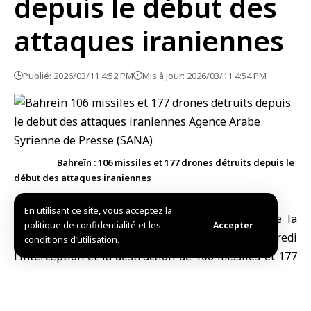
depuis le début des
attaques iraniennes
Publié: 2026/03/11 4:52 PM
Mis à jour: 2026/03/11 4:54 PM
Bahreïn : 106 missiles et 177 drones détruits depuis le
début des attaques iraniennes
En utilisant ce site, vous acceptez la
Manama, (SANA)
Le commandement général de la
politique de confidentialité et les
Accepter
Force de défense de
Bahreïn
a annoncé ce mercredi
conditions d’utilisation.
l’interception et la destruction de 106 missiles et 177
drones ayant visé le territoire du royaume.
L’agence de presse
bahreïnienne
a rapporté que le