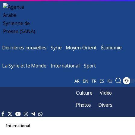
Dernières nouvelles
Syrie
Moyen-Orient
Économie
La Syrie et le Monde
International
Sport
AR
EN
TR
ES
KU
Culture
Vidéo
Photos
Divers
International