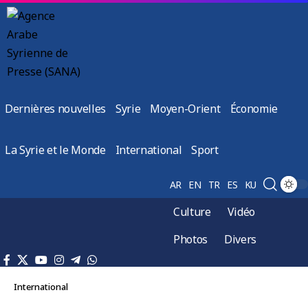
Dernières nouvelles
Syrie
Moyen-Orient
Économie
La Syrie et le Monde
International
Sport
AR
EN
TR
ES
KU
Culture
Vidéo
Photos
Divers
International