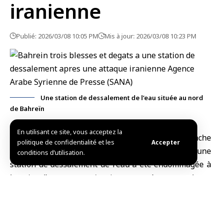
iranienne
Publié: 2026/03/08 10:05 PM
Mis à jour: 2026/03/08 10:23 PM
Une station de dessalement de l’eau située au nord
de Bahreïn
En utilisant ce site, vous acceptez la
Manama, (SANA)
Le
Bahreïn
a annoncé dimanche
politique de confidentialité et les
Accepter
que trois personnes ont été
blessées
et qu’une
conditions d’utilisation.
station de dessalement de l’eau a été endommagée à
la suite d’une attaque iranienne menée par un drone
contre la région d’ Al Muharraq, au nord du pays.
Le ministère de l’Intérieur a indiqué sur la plateforme
X que cette attaque iranienne visait de manière