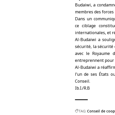
Budaiwi, a condamné
membres des forces 
Dans un communiqué 
ce ciblage constit
internationales, et r
Al-Budaiwi a soulig
sécurité, la sécurité 
avec le Royaume de
entreprennent pour p
Al-Budaiwi a réaffirm
l’un de ses États o
Conseil.
Ib.I./R.B
TAG:
Conseil de coop