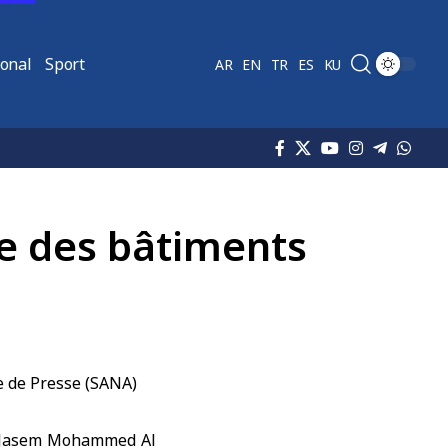
ional
Sport
AR
EN
TR
ES
KU
e des bâtiments
 Jasem Mohammed Al