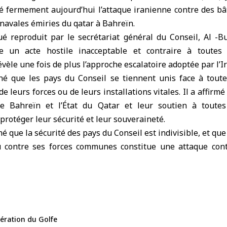
 fermement aujourd’hui l’attaque iranienne contre des bâ
navales émiries du qatar à Bahreïn.
reproduit par le secrétariat général du Conseil, Al -B
ue un acte hostile inacceptable et contraire à toutes
évèle une fois de plus l’approche escalatoire adoptée par l’I
né que les pays du Conseil se tiennent unis face à tout
de leurs forces ou de leurs installations vitales. Il a affirmé
 Bahreïn et l’État du Qatar et leur soutien à toutes
rotéger leur sécurité et leur souveraineté.
é que la sécurité des pays du Conseil est indivisible, et qu
u contre ses forces communes constitue une attaque con
ération du Golfe