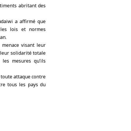
timents abritant des
udaiwi a affirmé que
 les lois et normes
ran.
e menace visant leur
 leur solidarité totale
 les mesures qu’ils
e toute attaque contre
tre tous les pays du