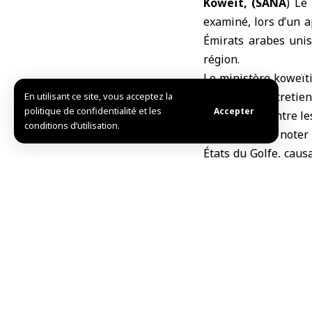
Koweït, (SANA
) Le
examiné, lors d’un a
Émirats arabes unis
région.
Le
ministère koweït
», que les entretie
En utilisant ce site, vous acceptez la
politique de confidentialité et les
Accepter
coopération entre les
conditions d’utilisation.
Il convient de noter
États du Golfe, caus
campagne menée par 
R.Kh/R.B.
TAG:
Émirats arabes 
Partager cet article