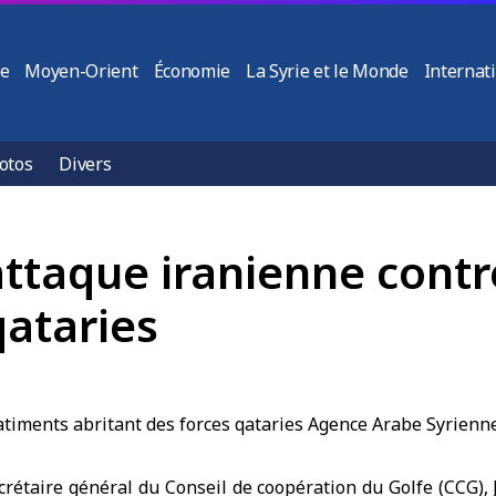
ie
Moyen-Orient
Économie
La Syrie et le Monde
Internat
otos
Divers
ttaque iranienne contr
qataries
crétaire général du
Conseil de coopération du Golfe
(CCG),