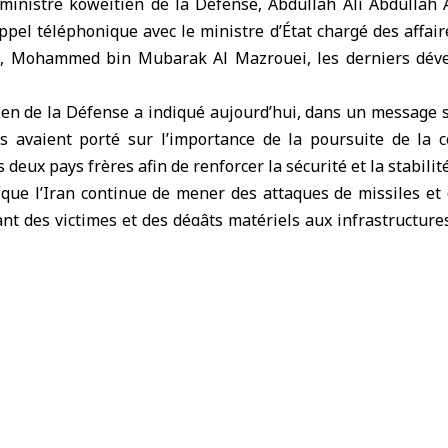
 ministre koweïtien de la Défense, Abdullah Ali Abdullah 
ppel téléphonique avec le ministre d’État chargé des affai
, Mohammed bin Mubarak Al Mazrouei, les derniers dév
ien de la Défense
a indiqué aujourd’hui, dans un message s
ns avaient porté sur l’importance de la poursuite de la c
 deux pays frères afin de renforcer la sécurité et la stabilité
 que l’Iran continue de mener des attaques de missiles et
ant des victimes et des dégâts matériels aux infrastructures
les États-Unis et Israël contre Téhéran.
unis
ministère koweïtien de la Défense