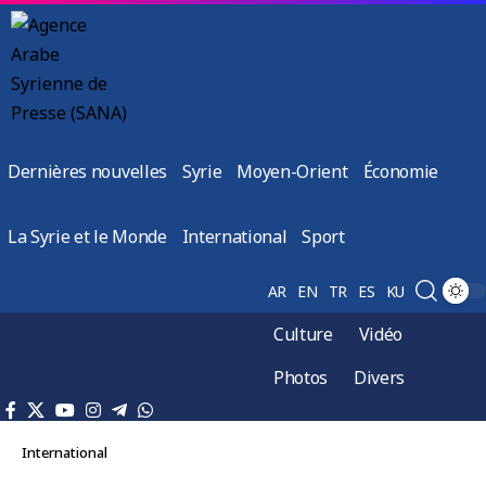
Dernières nouvelles
Syrie
Moyen-Orient
Économie
La Syrie et le Monde
International
Sport
AR
EN
TR
ES
KU
Culture
Vidéo
Photos
Divers
International