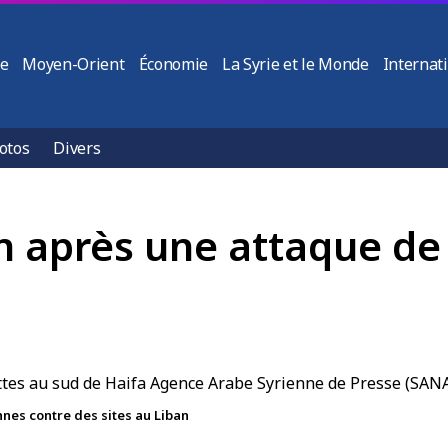
ie
Moyen-Orient
Économie
La Syrie et le Monde
Internat
otos
Divers
an après une attaque de
nes contre des sites au Liban