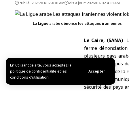
Publié: 2026/03/02 4:38 AM
Mis à jour: 2026/03/02 4:38 AM
La Ligue arabe dénonce les attaques iraniennes
Le Caire, (SANA)
Le
ferme dénonciatio
plusieurs pays arabe
que des principes de
En utilisant ce site, vous acceptez la
de l’ensemble de la r
politique de confidentialité et les
Accepter
conditions d’utilisation.
Dans un communiqué
sécurité des pays ar
d’entre eux, sous q
actions escalatoire
conséquences seraie
Les États membres 
initiatives diploma