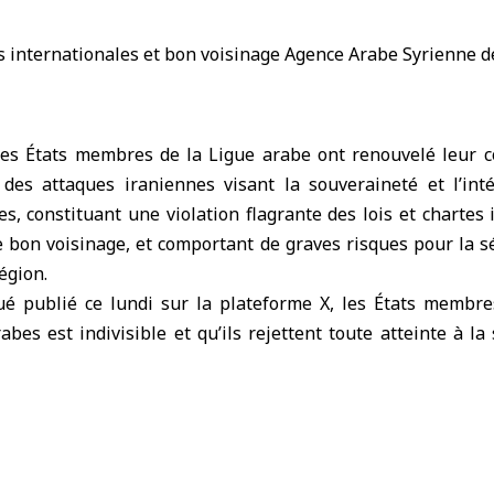
s États membres de
la Ligue arabe
ont renouvelé leur c
n des
attaques iraniennes
visant la souveraineté et l’inté
s, constituant une violation flagrante des lois et chartes 
 bon voisinage, et comportant de graves risques pour la séc
égion.
 publié ce lundi sur la plateforme X, les États membres
abes est indivisible et qu’ils rejettent toute atteinte à la
uelque prétexte que ce soit. Ils ont appelé l’Iran à cess
s, à faire preuve de raison et à éviter l’élargissement 
nt désastreuses.
ont également exprimé leur appréciation pour les effo
tiques menées par le Sultanat d’Oman, ainsi que par pl