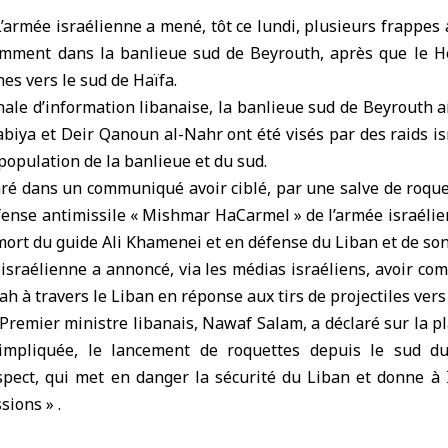
L’armée israélienne
a mené, tôt ce lundi, plusieurs
frappes 
amment dans la banlieue sud de Beyrouth, après que le H
es vers le sud de Haïfa.
nale d’information libanaise, la banlieue sud de Beyrouth a
abiya et Deir Qanoun al-Nahr ont été visés par des raids i
opulation de la banlieue et du sud.
aré dans un communiqué avoir ciblé, par une salve de roque
éfense antimissile « Mishmar HaCarmel » de l’armée israélie
 mort du guide Ali Khamenei et en défense du Liban et de so
 israélienne a annoncé, via les médias israéliens, avoir c
h à travers le Liban en réponse aux tirs de projectiles vers 
 Premier ministre libanais, Nawaf Salam, a déclaré sur la pl
 impliquée, le lancement de roquettes depuis le sud d
spect, qui met en danger la sécurité du Liban et donne à I
sions » .