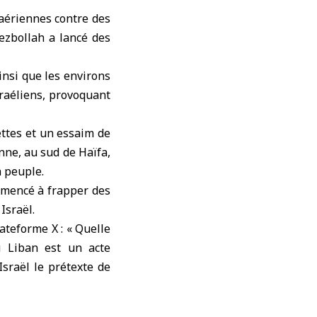
aériennes
contre des
ezbollah a lancé des
insi que les environs
sraéliens, provoquant
ttes et un essaim de
nne, au sud de Haïfa,
n peuple.
ommencé à frapper des
Israël.
ateforme X : « Quelle
u Liban est un acte
sraël le prétexte de