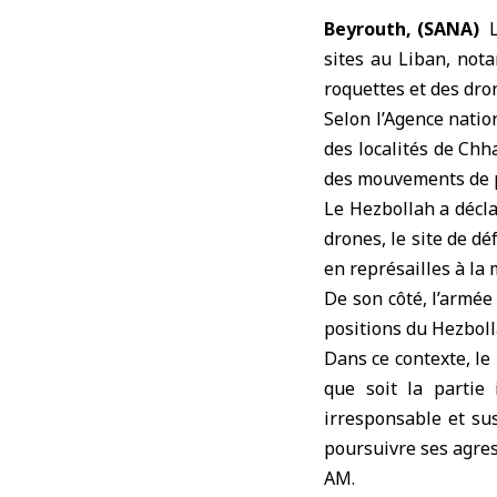
Beyrouth, (SANA)
sites au
Liban
, not
roquettes et des dron
Selon l’Agence natio
des localités de Chh
des mouvements de p
Le Hezbollah a décl
drones, le site de d
en représailles à la
De son côté, l’armée
positions du Hezbolla
Dans ce contexte, le
que soit la partie
irresponsable et su
poursuivre ses agres
AM.