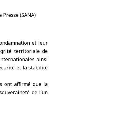
ondamnation et leur
grité territoriale de
internationales ainsi
urité et la stabilité
 ont affirmé que la
 souveraineté de l’un
er immédiatement ses
du conflit, dont les
rts soutenus et les
usieurs pays frères,