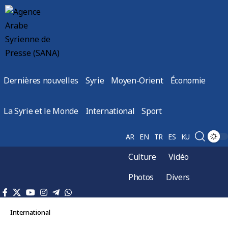
Dernières nouvelles
Syrie
Moyen-Orient
Économie
La Syrie et le Monde
International
Sport
AR
EN
TR
ES
KU
Culture
Vidéo
Photos
Divers
International