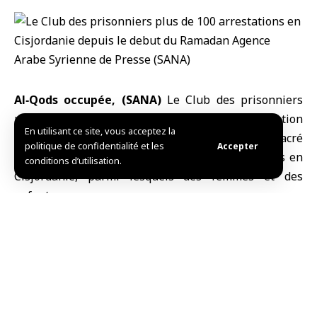
Al‑Qods occupée, (SANA)
Le Club des prisonniers
palestiniens a indiqué que « les forces d’occupation
En utilisant ce site, vous acceptez la
israéliennes ont arrêté, depuis le début du mois sacré
politique de confidentialité et les
Accepter
du Ramadan, plus d’une centaine de Palestiniens en
conditions d’utilisation.
Cisjordanie
, parmi lesquels des femmes et des
enfants ».
Dans un communiqué publié ce dimanche et relayé
par l’agence de presse palestinienne WAFA,
l’organisation précise que ces arrestations ont touché
la majorité des gouvernorats de Cisjordanie, y
compris Al‑Qods, où les opérations se multiplient
durant le Ramadan.