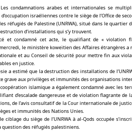
 Les condamnations arabes et internationales se multipli
d’occupation israéliennes contre le siège de l’Office de sec
es réfugiés de Palestine (UNRWA), situé dans le quartier d
estruction d’installations qui s’y trouvent.
é et condamné cet acte, le qualifiant de « violation f
rcredi, le ministère koweïtien des Affaires étrangères a r
onale et au Conseil de sécurité pour mettre fin aux viola
bles en justice.
ésie a estimé que la destruction des installations de l’UN
te grave aux privilèges et immunités des organisations inte
a coopération islamique a également condamné avec les ter
alifiant d’escalade dangereuse et de violation flagrante de 
ions, de l’avis consultatif de la Cour internationale de justi
ilèges et immunités des Nations Unies.
 le ciblage du siège de l’UNRWA à al-Qods occupée s’inscri
la question des réfugiés palestiniens.