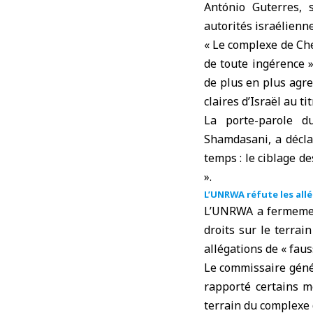
António Guterres, 
autorités israélienn
« Le complexe de Che
de toute ingérence »
de plus en plus agre
claires d’Israël au ti
La porte-parole d
Shamdasani, a décla
temps : le ciblage d
».
L’UNRWA réfute les all
L’UNRWA a fermement
droits sur le terrai
allégations de « fauss
Le commissaire génér
rapporté certains m
terrain du complexe