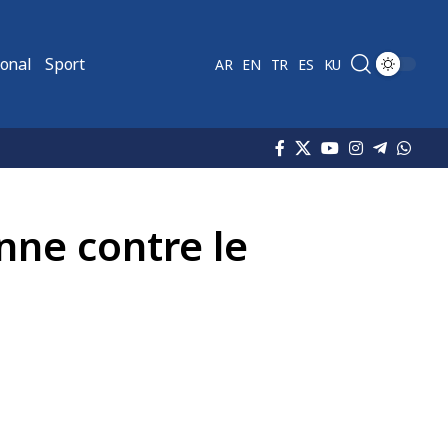
ional
Sport
AR
EN
TR
ES
KU
nne contre le