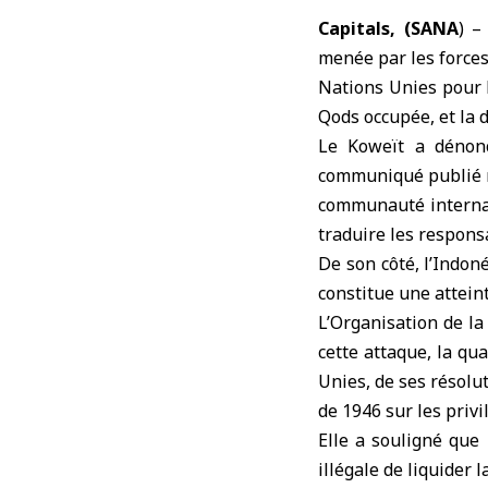
Capitals, (SANA
) –
menée par les forces 
Nations Unies pour l
Qods occupée, et la d
Le Koweït a dénonc
communiqué publié me
communauté internati
traduire les responsa
De son côté, l’Indon
constitue une attein
L’Organisation de l
cette attaque, la qu
Unies, de ses résolut
de 1946 sur les priv
Elle a souligné que
illégale de liquider 