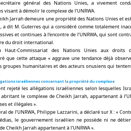
secrétaire général des Nations Unies, a vivement con
es visant à démolir le complexe de l’UNRWA.
ikh Jarrah demeure une propriété des Nations Unies et est i
, a dit M. Guterres qui a considéré comme totalement inac
ssives et continues à l’encontre de l’UNRWA, qui sont contr
tre du droit international.
u Haut-Commissariat des Nations Unies aux droits 
ré que cette attaque « aggrave une tendance déjà observ
es groupes humanitaires et des acteurs onusiens qui tenten
égations israéliennes concernant la propriété du complexe
 rejeté les allégations israéliennes selon lesquelles Isra
n abritant le complexe de Cheikh Jarrah, appartenant à l’
es et illégales ».
al de l’UNRWA, Philippe Lazzarini, a déclaré sur X : « Cont
édias, le gouvernement israélien ne possède ni ne détien
 de Cheikh Jarrah appartenant à l’UNRWA ».