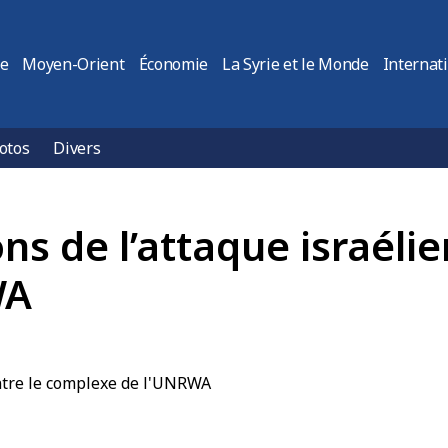
ie
Moyen-Orient
Économie
La Syrie et le Monde
Internat
otos
Divers
s de l’attaque israélie
WA