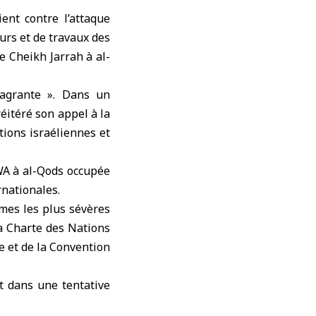
ent contre l’attaque
ours et de travaux des
e Cheikh Jarrah à al-
lagrante ». Dans un
éitéré son appel à la
tions israéliennes et
RWA à al-Qods occupée
rnationales.
mes les plus sévères
la Charte des Nations
ce et de la Convention
t dans une tentative