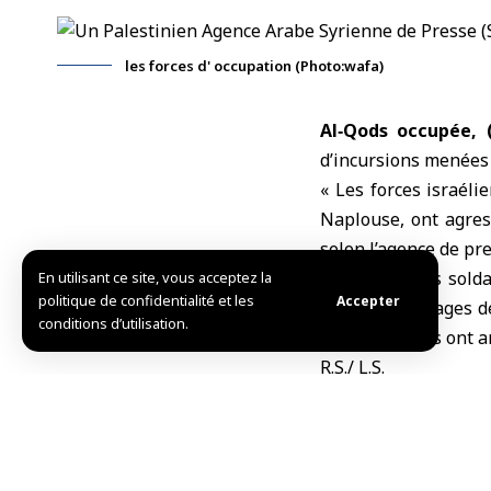
les forces d' occupation (Photo:wafa)
Al‑Qods occupée,
d’incursions menées 
« Les forces israéli
Naplouse, ont agress
selon l’agence de pr
De même, des soldat
En utilisant ce site, vous acceptez la
politique de confidentialité et les
Accepter
Amari, les villages 
conditions d’utilisation.
Khalil, où elles ont 
R.S./ L.S.
TAG:
forces d’occupa