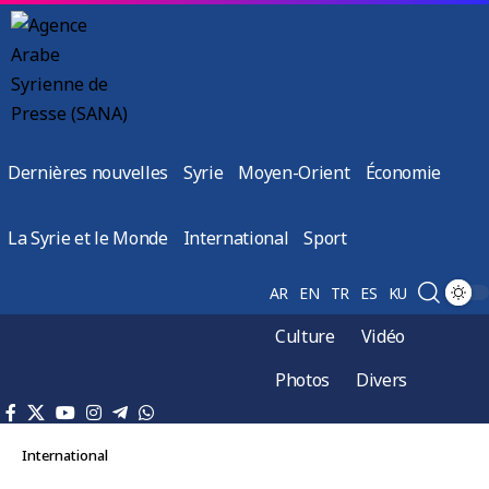
Dernières nouvelles
Syrie
Moyen-Orient
Économie
La Syrie et le Monde
International
Sport
AR
EN
TR
ES
KU
Culture
Vidéo
Photos
Divers
International