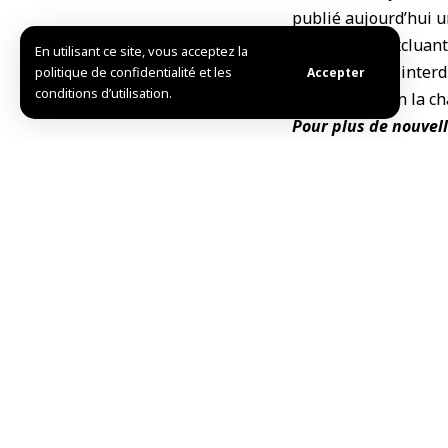
publié aujourd’hui u
de Syrie, en excluan
En utilisant ce site, vous acceptez la
en 2019, qui inter
politique de confidentialité et les
Accepter
conditions d’utilisation.
syrienne, selon la c
Pour plus de nouvell
L.S.
TAG:
la Jordanie
La S
Partager cet article
Choix de l’éditeur