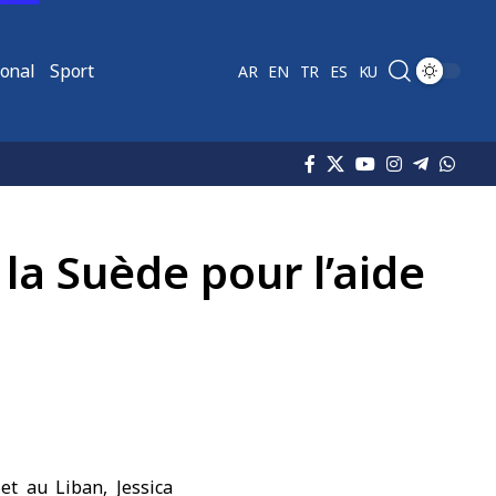
ional
Sport
AR
EN
TR
ES
KU
la Suède pour l’aide
t au Liban, Jessica