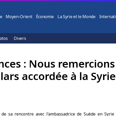
ie
Moyen-Orient
Économie
La Syrie et le Monde
Internat
otos
Divers
nces : Nous remercions 
lars accordée à la Syrie
de sa rencontre avec l’ambassadrice de Suède en Syrie e