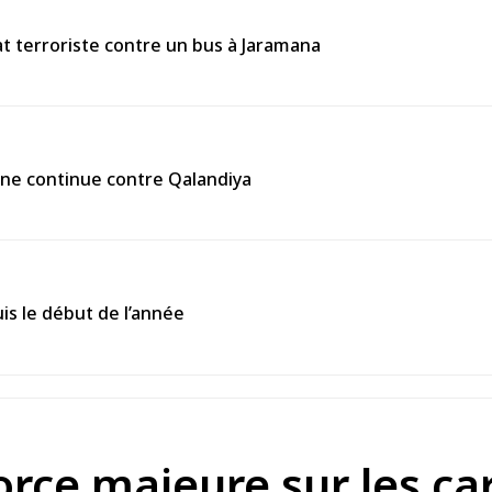
 terroriste contre un bus à Jaramana
enne continue contre Qalandiya
is le début de l’année
 force majeure sur les c