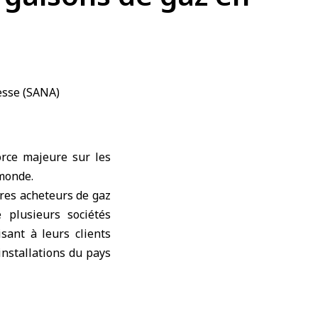
force majeure sur les
 monde.
utres acheteurs de
gaz
plusieurs sociétés
sant à leurs clients
installations du pays
chappant au contrôle
s, ce qui les libère