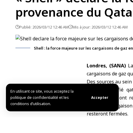
provenance du Qata
Publié: 2026/03/12 12:46 AM
Mis à jour: 2026/03/12 12:46 AM
Shell : la force majeure sur les cargaisons de gaz 
Londres, (SANA)
La
cargaisons de gaz qu’
Des sources au sein 
naturel liquéfié qa
En utilisant ce site, vous acceptez la
asiatiques — ont re
politique de confidentialité et les
Accepter
conditions d’utilisation.
qu’aucune cargaison 
resteront fermées.
La notification de 
des entreprises, te