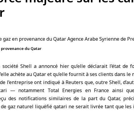
r
en provenance du Qatar
 société Shell
a annoncé hier qu’elle déclarait l’état de 
elle achète au Qatar et qu’elle fournit à ses clients dans le
de l’entreprise ont indiqué à Reuters que, outre Shell, d’a
tar
i — notamment Total Energies en France ainsi que 
çu des notifications similaires de la part du Qatar, préci
de gaz naturel liquéfié qatari ne serait livrée tant que les 
force majeure est utilisée pour désigner des événements é
ls que des catastrophes naturelles ou des conflits armé