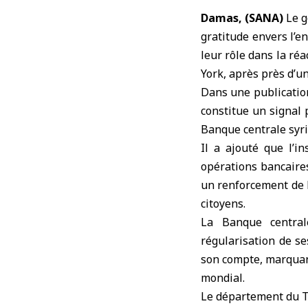
Damas, (SANA)
Le g
gratitude envers l’e
leur rôle dans la ré
York
, après près d’u
Dans une publication
constitue un signal 
Banque centrale syri
Il a ajouté que l’in
opérations bancaires
un renforcement de l
citoyens.
La Banque central
régularisation de se
son compte, marquant
mondial.
Le département du Tr