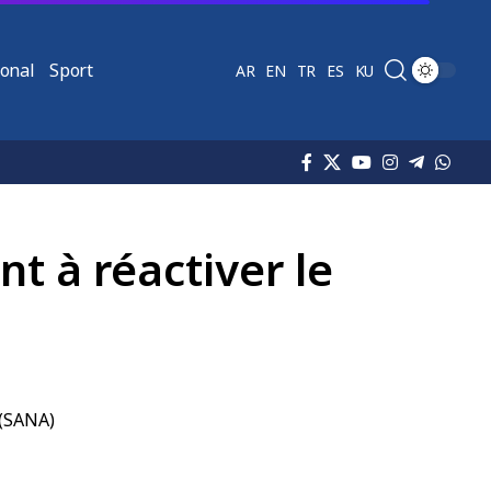
ional
Sport
AR
EN
TR
ES
KU
t à réactiver le