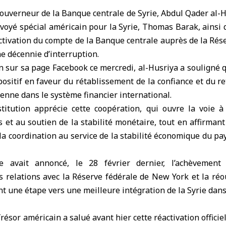
ouverneur de la Banque centrale de Syrie
, Abdul Qader al-H
nvoyé spécial américain pour la Syrie,
Thomas Barak
, ainsi
activation du compte de la Banque centrale auprès de
la Rés
ne décennie d’interruption.
 sur sa page Facebook ce mercredi, al-Husriya a souligné q
positif en faveur du rétablissement de la confiance et du re
enne dans le système financier international.
stitution apprécie cette coopération, qui ouvre la voie à
 et au soutien de la stabilité monétaire, tout en affirma
a coordination au service de la stabilité économique du pay
e avait annoncé, le 28 février dernier, l’achèvement
s relations avec la Réserve fédérale de New York et la réou
 une étape vers une meilleure intégration de la Syrie dans
ésor américain a salué avant hier cette réactivation officie