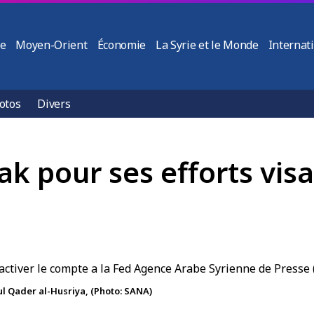
ie
Moyen-Orient
Économie
La Syrie et le Monde
Internat
otos
Divers
k pour ses efforts visan
l Qader al-Husriya, (Photo: SANA)