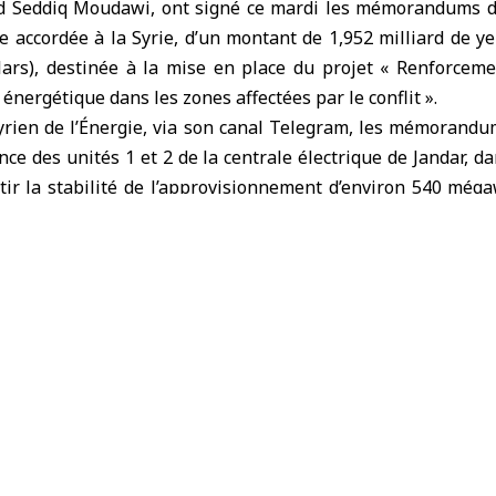
Seddiq Moudawi, ont signé ce mardi les mémorandums d’e
 accordée à la Syrie, d’un montant de 1,952 milliard de y
lars), destinée à la mise en place du projet « Renforceme
énergétique dans les zones affectées par le conflit ».
yrien de l’Énergie, via son canal Telegram, les mémorandu
ce des unités 1 et 2 de la centrale électrique de Jandar, d
ir la stabilité de l’approvisionnement d’environ 540 mégaw
 devrait avoir un impact positif sur l’amélioration des h
gouvernorats de Damas, de la banlieue Damas, Homs, Hama e
d, le gouvernement japonais finance le projet, tandis que 
pération avec le ministère de l’Énergie, sur une période de
 vidéo, le chargé d’affaires de l’ambassade japonaise a r
ir le peuple syrien et à l’accompagner vers un avenir plus p
wi a indiqué que ces mémorandums contribueront à renfo
 énergétique dans les zones touchées et à améliorer de
émorandums intervient un jour après des discussions en