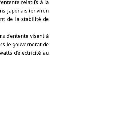
ntente relatifs à la
ens japonais (environ
nt de la stabilité de
ms d’entente visent à
ans le gouvernorat de
atts d’électricité au
eures d’alimentation
t Deir Ezzor.
le PNUD en assure la
 24 mois.
éaffirmé l’engagement
rometteur.
rcer la stabilité de
 manière concrète la
tre le directeur du