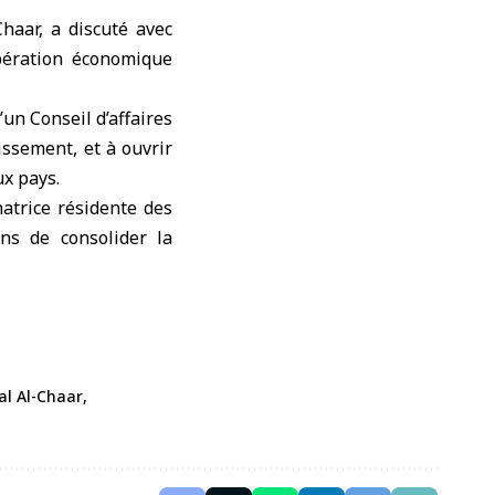
Chaar
, a discuté avec
pération économique
un Conseil d’affaires
issement, et à ouvrir
x pays.
natrice résidente des
ns de consolider la
al Al-Chaar