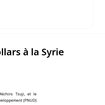
lars à la Syrie
Akihiro Tsuji
, et le
éveloppement
(
PNUD
)