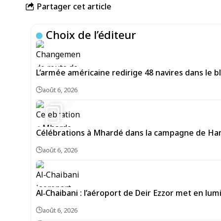
Partager cet article
Choix de l’éditeur
L’armée américaine redirige 48 navires dans le bl
août 6, 2026
7
Célébrations à Mhardé dans la campagne de Hama
août 6, 2026
Al‑Chaibani : l’aéroport de Deir Ezzor met en lum
août 6, 2026