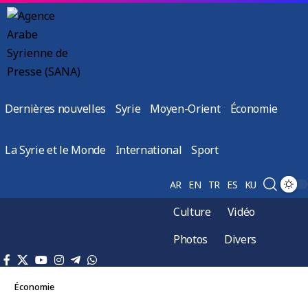
Dernières nouvelles
Syrie
Moyen-Orient
Économie
La Syrie et le Monde
International
Sport
AR
EN
TR
ES
KU
Culture
Vidéo
Photos
Divers
Économie