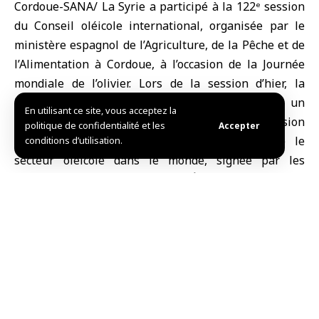
Cordoue-SANA/ La Syrie a participé à la 122ᵉ session
du Conseil oléicole international, organisée par le
ministère espagnol de l’Agriculture, de la Pêche et de
l’Alimentation à
Cordoue
, à l’occasion de la Journée
mondiale de l’olivier. Lors de la session d’hier, la
Déclaration de Cordoue a été adoptée comme un
En utilisant ce site, vous acceptez la
nouveau document stratégique présentant une vision
politique de confidentialité et les
Accepter
unifiée pour développer de manière durable le
conditions d’utilisation.
secteur oléicole dans le monde, signée par les
ministères de l’Agriculture des États membres ainsi
que par plusieurs organisations internationales
partenaires.
La déclaration souligne la valeur culturelle et
symbolique de l’olivier, liée à l’histoire et à la paix, en
plus de son rôle vital dans la sécurité alimentaire, la
santé humaine, la protection de la biodiversité, la
lutte contre la désertification et la réduction des