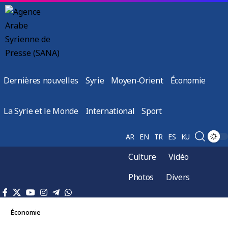
Dernières nouvelles
Syrie
Moyen-Orient
Économie
La Syrie et le Monde
International
Sport
AR
EN
TR
ES
KU
Culture
Vidéo
Photos
Divers
Économie