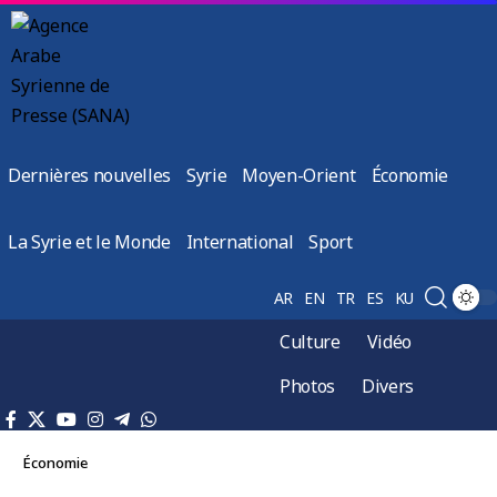
Dernières nouvelles
Syrie
Moyen-Orient
Économie
La Syrie et le Monde
International
Sport
AR
EN
TR
ES
KU
Culture
Vidéo
Photos
Divers
Économie