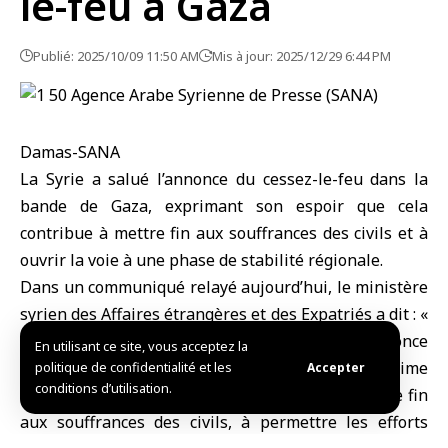
le-feu à Gaza
Publié: 2025/10/09 11:50 AM
Mis à jour: 2025/12/29 6:44 PM
Damas-SANA
La Syrie a salué
l’annonce du cessez-le-feu dans la
bande de Gaza
, exprimant son espoir que cela
contribue à mettre fin aux souffrances des civils et à
ouvrir la voie à une phase de stabilité régionale.
Dans un communiqué relayé aujourd’hui,
le ministère
syrien des Affaires étrangères et des Expatriés
a dit : «
La République arabe syrienne se félicite de l’annonce
En utilisant ce site, vous acceptez la
du cessez-le-feu dans la bande de Gaza, et exprime
politique de confidentialité et les
Accepter
conditions d’utilisation.
son espoir que cette évolution contribue à mettre fin
aux souffrances des civils, à permettre les efforts