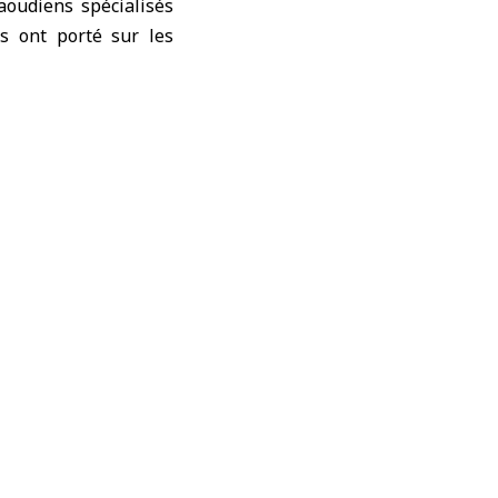
aoudiens spécialisés
ns ont porté sur les
dienne a présenté son
ions de mètres cubes
 la Syrie, à condition
ffecté les ressources
ement indiqué que des