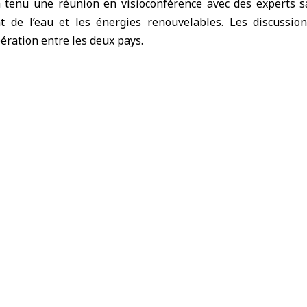
tenu une réunion en visioconférence avec des experts s
 de l’eau et les énergies renouvelables. Les discussio
ération entre les deux pays.
ergie a précisé sur sa chaîne Telegram que la partie saou
dessalement de l’eau de mer, avec une capacité de 12 mill
reconnu à l’échelle mondiale, pourrait servir d’exemple pour
s facilités nécessaires pour les investisseurs.
 lors de la réunion que les changements climatiques ont a
qui a rendu nécessaire la recherche d’alternatives. Il a égal
futurs seront présentés à l’équipe saoudienne.