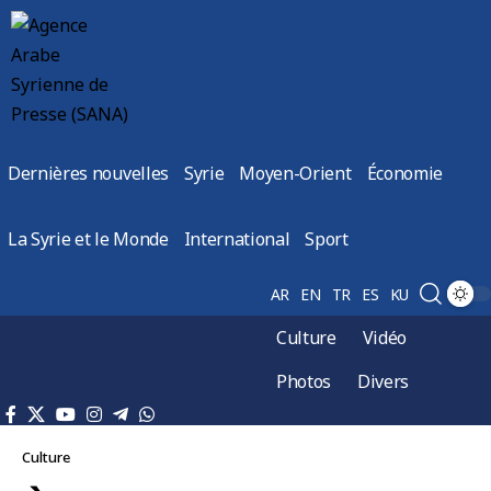
Dernières nouvelles
Syrie
Moyen-Orient
Économie
La Syrie et le Monde
International
Sport
AR
EN
TR
ES
KU
Culture
Vidéo
Photos
Divers
Culture