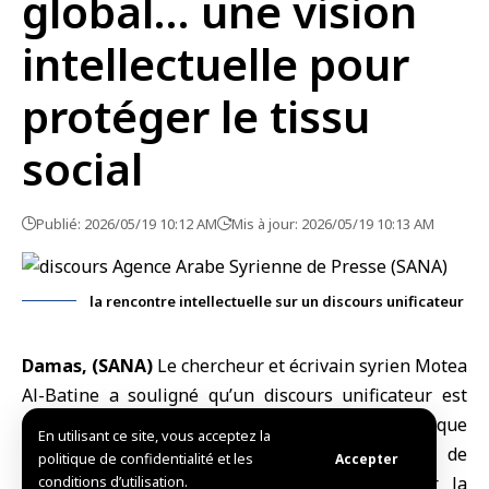
global… une vision
intellectuelle pour
protéger le tissu
social
Publié: 2026/05/19 10:12 AM
Mis à jour: 2026/05/19 10:13 AM
la rencontre intellectuelle sur un discours unificateur
Damas, (SANA)
Le chercheur et écrivain syrien Motea
Al-Batine a souligné qu’un discours unificateur est
une nécessité urgente compte tenu des défis que
En utilisant ce site, vous acceptez la
traverse le pays, insistant sur l’importance de
politique de confidentialité et les
Accepter
sensibiliser l’opinion publique et de protéger la
conditions d’utilisation.