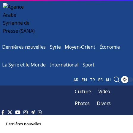
Dernières nouvelles
Syrie
Moyen-Orient
Économie
La Syrie et le Monde
International
Sport
AR
EN
TR
ES
KU
Culture
Vidéo
Photos
Divers
Dernières nouvelles