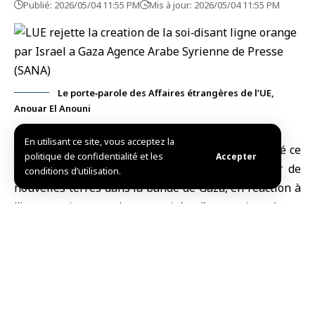
Publié: 2026/05/04 11:55 PM
Mis à jour: 2026/05/04 11:55 PM
Le porte‑parole des Affaires étrangères de l’UE,
Anouar El Anouni
En utilisant ce site, vous acceptez la
Bruxelles, (SANA)
L’Union européenne
a annoncé ce
politique de confidentialité et les
Accepter
lundi son refus de l’empiètement par
Israël
sur de
conditions d’utilisation.
nouvelles terres dans
la bande de Gaza
, en réaction à
l’instauration par les autorités d’occupation de ce
qu’elles appellent la « ligne orange » dans le
territoire.
Le porte‑parole des Affaires étrangères de l’UE,
Anouar El Anouni, a déclaré à l’agence Anadolu que
l’Union européenne tient à réaffirmer l’importance de