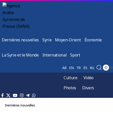
Dernières nouvelles
Syrie
Moyen-Orient
Économie
La Syrie et le Monde
International
Sport
AR
EN
TR
ES
KU
Culture
Vidéo
Photos
Divers
Dernières nouvelles