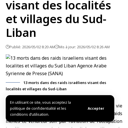
visant des localités
et villages du Sud-
Liban
Publié: 2026/05/02 8:20 AM
Mis à jour: 2026/05/02 8:26 AM
13 morts dans des raids israéliens visant des
localités et villages du Sud-Liban
En utilisant ce site, vous acceptez la
Beyrouth, (SANA)
Treize personnes ont perdu la vie
politique de confidentialité et les
Accepter
et des dizaines d’autres ont été blessées lors de
raids
conditions d’utilisation.
menés ce vendredi soir par l’
aviation de l’occupation