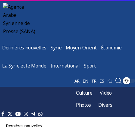
Dernières nouvelles
Syrie
Moyen-Orient
Économie
La Syrie et le Monde
International
Sport
AR
EN
TR
ES
KU
Culture
Vidéo
Photos
Divers
Dernières nouvelles