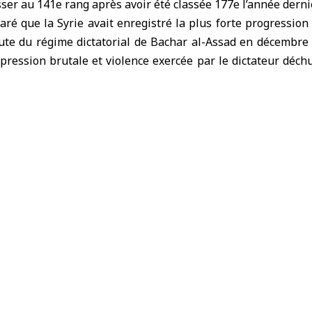
sser au 141e rang après avoir été classée 177e l’année derni
claré que
la Syrie
avait enregistré la plus forte progression
hute du régime dictatorial de Bachar al-Assad en décembre 
pression brutale et violence exercée par le dictateur déchu
iqué que la Syrie a réalisé des progrès cette année dans les
 liberté de la presse dans le monde (économique, juridique, 
culier dans le cadre juridique, qui se détériore considérabl
.
ères a expliqué que le classement de la Syrie selon l’indice
ce à la 103e, tandis que selon l’indice économique, elle a 
registré la 139e place dans l’indice juridique contre la 177e,
e la 173e, tandis qu’elle a atteint la 154e place dans l’indice
 même période.
ait noter que la Syrie n’a enregistré aucun meurtre d
dias depuis le début de l’année.
que