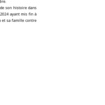
ère.
 de son histoire dans
2024 ayant mis fin à
 et sa famille contre
 cinq indicateurs qui
sécuritaire, politique
ement dans la plupart
 politique de 2026 est
atteint la 107e place
 et la 134e place dans
 de sécurité contre la
e journaliste ou de