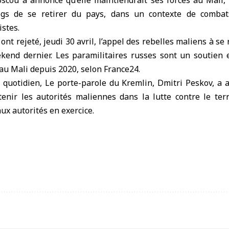
cou a annoncé qu’elle maintiendrait ses forces au
Mali
,
egs de se retirer du pays, dans un contexte de comba
istes.
ont rejeté, jeudi 30 avril, l’appel des rebelles maliens à se
kend dernier. Les paramilitaires russes sont un soutien e
 au Mali depuis 2020, selon France24.
 quotidien, Le porte-parole du Kremlin, Dmitri Peskov, a 
tenir les autorités maliennes dans la lutte contre le ter
ux autorités en exercice.