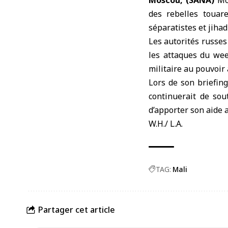
Moscou, (SANA)
Mos
des rebelles touar
séparatistes et jihad
Les autorités russes 
les attaques du wee
militaire au pouvoir
Lors de son briefing
continuerait de sou
d’apporter son aide a
W.H./ L.A.
TAG:
Mali
Partager cet article