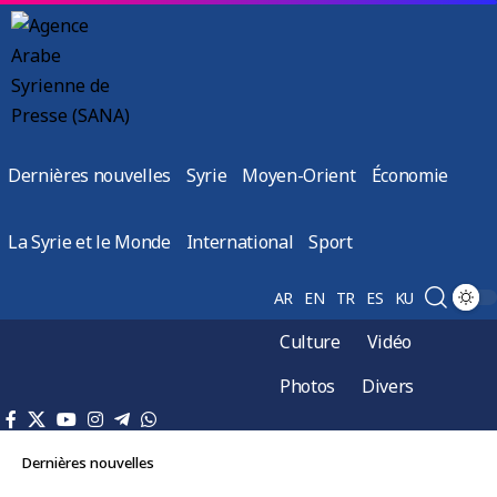
Dernières nouvelles
Syrie
Moyen-Orient
Économie
La Syrie et le Monde
International
Sport
AR
EN
TR
ES
KU
Culture
Vidéo
Photos
Divers
Dernières nouvelles