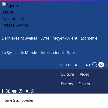
Dernières nouvelles
Syrie
Moyen-Orient
Économie
La Syrie et le Monde
International
Sport
AR
EN
TR
ES
KU
Culture
Vidéo
Photos
Divers
Dernières nouvelles