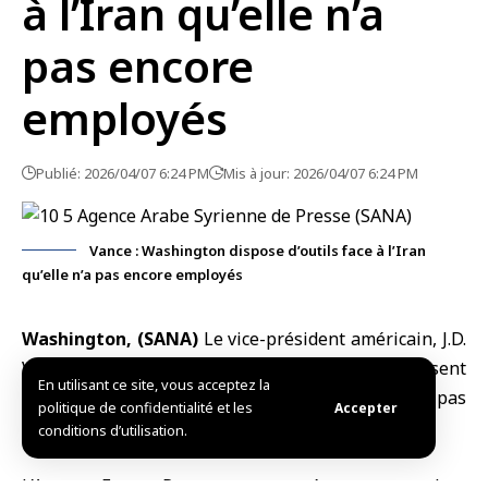
à l’Iran qu’elle n’a
pas encore
employés
Publié: 2026/04/07 6:24 PM
Mis à jour: 2026/04/07 6:24 PM
Vance : Washington dispose d’outils face à l’Iran
qu’elle n’a pas encore employés
Washington, (SANA)
Le vice-président américain, J.D.
Vance, a affirmé ce mardi que les
États-Unis
disposent
En utilisant ce site, vous acceptez la
d’outils pour faire face à l’
Iran
, mais qu’ils n’ont pas
politique de confidentialité et les
Accepter
encore décidé de les utiliser.
conditions d’utilisation.
L’Agence France-Presse a rapporté ses propos lors