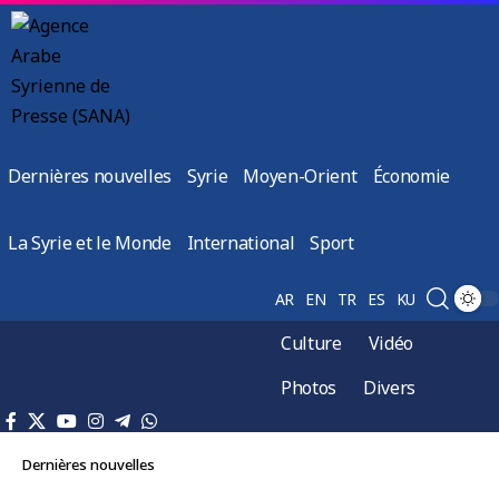
Dernières nouvelles
Syrie
Moyen-Orient
Économie
La Syrie et le Monde
International
Sport
AR
EN
TR
ES
KU
Culture
Vidéo
Photos
Divers
Dernières nouvelles