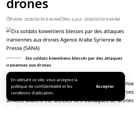
drones
Publié: 2026/03/30 9:44 AM
Mis à jour: 2026/03/30 9:44 AM
Dix soldats koweïtiens blessés par des attaques
iraniennes aux drones
En utilisant ce site, vous acceptez la
Koweït, (SANA)
Le
ministère koweïtien de la Défense
politique de confidentialité et les
Accepter
a annoncé dimanche que dix éléments de ses forces
conditions d’utilisation.
armées avaient été blessés lors d’attaques de drones
hostiles.
Le porte-parole du ministère, Saud Abdulaziz Al-
Atwan, a déclaré dans un communiqué que les forces
armées koweïtiennes ont détecté 14 missiles