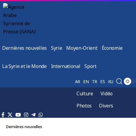
Dernières nouvelles
Syrie
Moyen-Orient
Économie
La Syrie et le Monde
International
Sport
AR
EN
TR
ES
KU
Culture
Vidéo
Photos
Divers
Dernières nouvelles