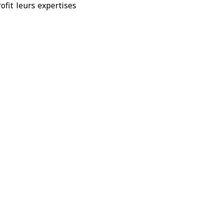
fit leurs expertises
 services consulaires
ives et de renforcer