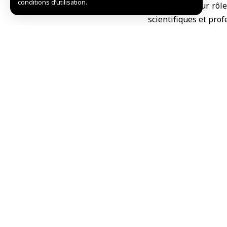
conditions d’utilisation.
concernant leur rôl
scientifiques et prof
Les discussions ont 
rendus aux Syriens 
leurs liens avec les 
R.kh/R.B.
TAG:
communauté sy
Partager cet article
Choix de l’éditeur