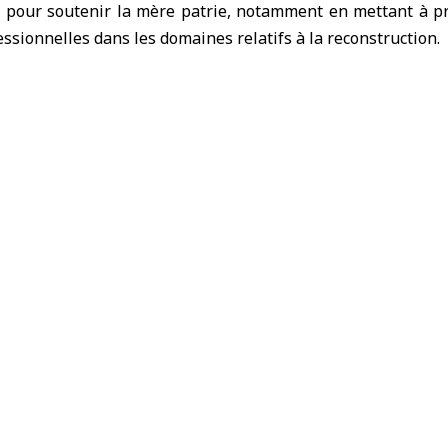
e pour soutenir la mère patrie, notamment en mettant à pro
essionnelles dans les domaines relatifs à la reconstruction.
également porté sur les moyens d’améliorer la qualité des
en Belgique, afin de faciliter leurs démarches administrat
institutions nationales.
rienne