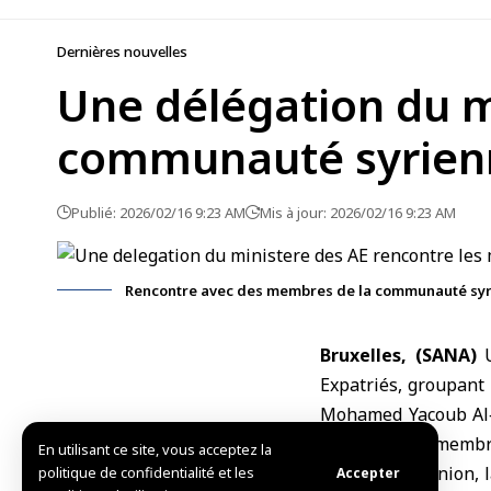
Dernières nouvelles
Une délégation du m
communauté syrienn
Publié: 2026/02/16 9:23 AM
Mis à jour: 2026/02/16 9:23 AM
Rencontre avec des membres de la communauté syr
Bruxelles, (SANA)
Expatriés, groupant
Mohamed Yacoub Al‑O
un groupe de membr
En utilisant ce site, vous acceptez la
Lors de la réunion,
politique de confidentialité et les
Accepter