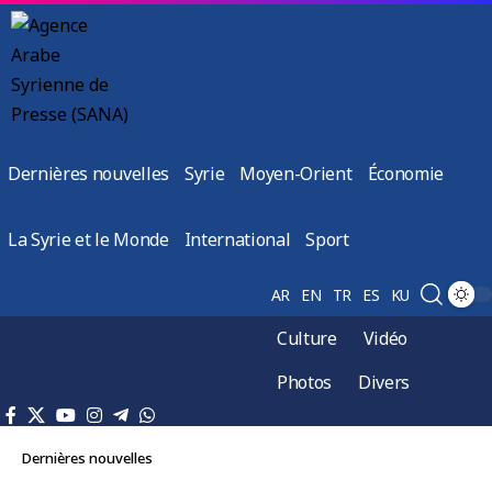
Dernières nouvelles
Syrie
Moyen-Orient
Économie
La Syrie et le Monde
International
Sport
AR
EN
TR
ES
KU
Culture
Vidéo
Photos
Divers
Dernières nouvelles