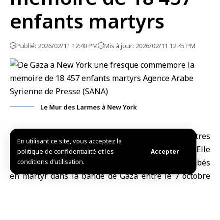
enfants martyrs
Publié: 2026/02/11 12:40 PM
Mis à jour: 2026/02/11 12:45 PM
Le Mur des Larmes à New York
Damas, (SANA)
– Une fresque de dizaines de mètres
En utilisant ce site, vous acceptez la
s’étend sur un mur dans une rue de New York. Elle
politique de confidentialité et les
Accepter
porte les noms de 18 457 enfants palestiniens tombés
conditions d’utilisation.
en martyr dans la bande de Gaza entre le 7 octobre
2023 et le 19 juillet 2025.
Cet
te