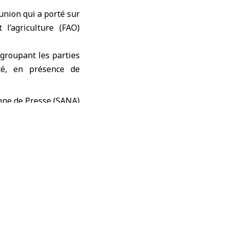
union qui a porté sur
l’agriculture (FAO)
groupant les parties
té, en présence de
ouvernementales et de
lier la FAO, afin de
gestion des ressources
ainsi que la création
agriculture (FAO) ont
s pays dans la lutte