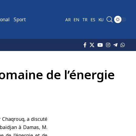
ional
Sport
AR
EN
TR
ES
KU
omaine de l’énergie
r Chaqrouq, a discuté
rbaïdjan à Damas, M.
e de l’énergie et de