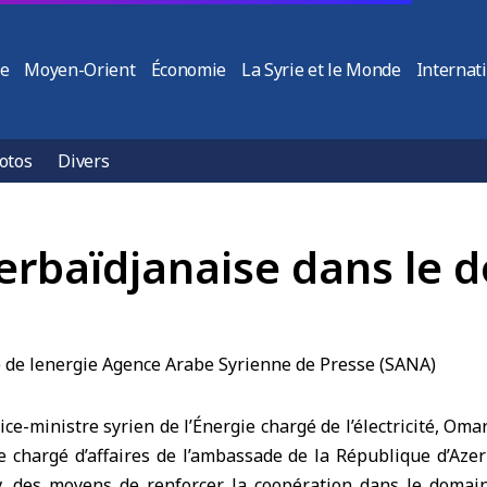
ie
Moyen-Orient
Économie
La Syrie et le Monde
Internat
otos
Divers
erbaïdjanaise dans le d
ice-ministre syrien de l’Énergie chargé de l’électricité, Oma
le chargé d’affaires de l’ambassade de la République d’Aze
 des moyens de renforcer la coopération dans le domain