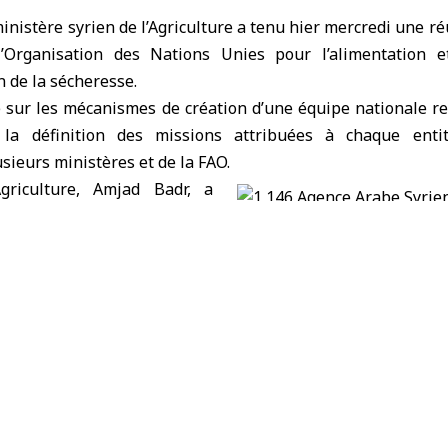
inistère syrien de l’Agriculture
a tenu hier mercredi une ré
Organisation des Nations Unies pour l’alimentation et 
n de la sécheresse.
é sur les mécanismes de création d’une équipe nationale re
 la définition des missions attribuées à chaque enti
sieurs ministères et de la FAO.
griculture
, Amjad Badr, a
 réunion tenue au siège du
nce de renforcer la coordination entre les institutions g
nariat avec les organisations internationales, en particu
 à la sécheresse.
aboration d’une stratégie nationale réalisable, incluant la 
des eaux, le développement de systèmes d’alerte précoce, 
r pour la gestion de la sécheresse.
 l’Organisation des Nations Unies pour l’alimentation et l’
gramme est mis en œuvre en deux phases afin de soutenir le