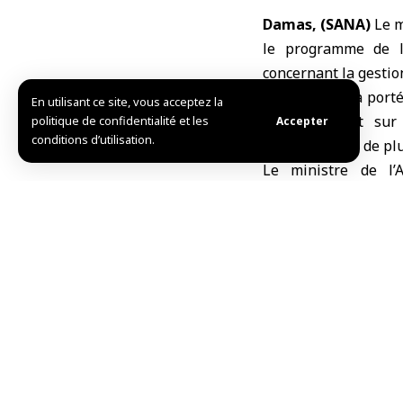
Damas, (SANA)
Le m
le programme de l’
concernant la gestio
La rencontre a port
En utilisant ce site, vous acceptez la
concernées et sur
politique de confidentialité et les
Accepter
conditions d’utilisation.
représentants de plu
Le ministre de l’A
souligné lors de la
ministère, l’importa
développer le parte
relever les défis liés
Il a insisté sur l’él
en eau, la collecte 
d’un comité supérieu
Les représentants de
expliqué que le pro