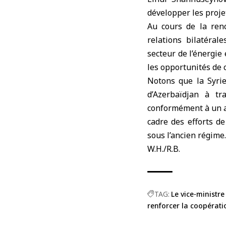
développer les proj
Au cours de la ren
relations bilatéral
secteur de l’énergi
les opportunités de
Notons que la Syrie
d’Azerbaïdjan à tr
conformément à un ac
cadre des efforts d
sous l’ancien régime.
W.H./R.B.
TAG:
Le vice-ministre 
renforcer la coopérati