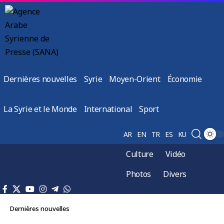
Dernières nouvelles
Syrie
Moyen-Orient
Économie
La Syrie et le Monde
International
Sport
AR
EN
TR
ES
KU
Culture
Vidéo
Photos
Divers
Dernières nouvelles