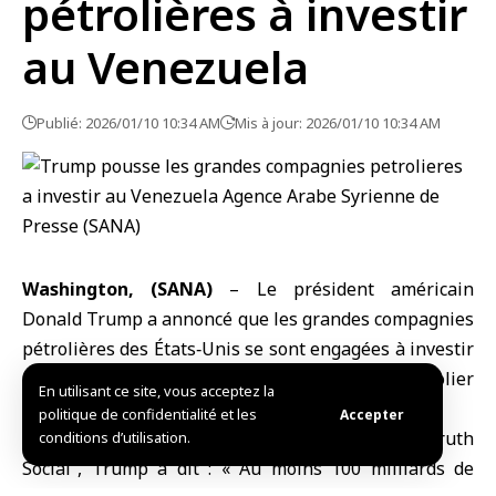
pétrolières à investir
au Venezuela
Publié: 2026/01/10 10:34 AM
Mis à jour: 2026/01/10 10:34 AM
Washington, (SANA)
– Le président américain
Donald Trump a annoncé que les
grandes compagnies
pétrolières
des États‑Unis se sont engagées à investir
100 milliards de dollars dans le secteur pétrolier
En utilisant ce site, vous acceptez la
vénézuélien, dans l’ère post‑Nicolás Maduro.
politique de confidentialité et les
Accepter
Dans un message publié sur sa plateforme ‘’Truth
conditions d’utilisation.
Social’’, Trump a dit : « Au moins 100 milliards de