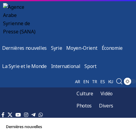
Dernières nouvelles
Syrie
Moyen-Orient
Économie
La Syrie et le Monde
International
Sport
AR
EN
TR
ES
KU
Culture
Vidéo
Photos
Divers
Dernières nouvelles