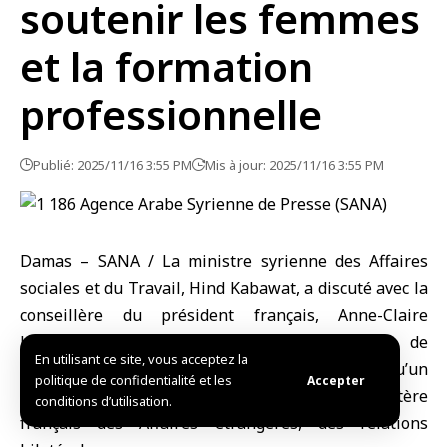
soutenir les femmes
et la formation
professionnelle
Publié: 2025/11/16 3:55 PM
Mis à jour: 2025/11/16 3:55 PM
Damas – SANA / La ministre syrienne des Affaires
sociales et du Travail,
Hind Kabawat
, a discuté avec la
conseillère du président français,
Anne-Claire
Legendre
, le chargé d’affaires de l’ambassade de
En utilisant ce site, vous acceptez la
France à Damas,
Jean-Baptiste Faivre
, ainsi qu’un
politique de confidentialité et les
Accepter
certain nombre de responsables du ministère
conditions d’utilisation.
français des Affaires étrangères, des relations