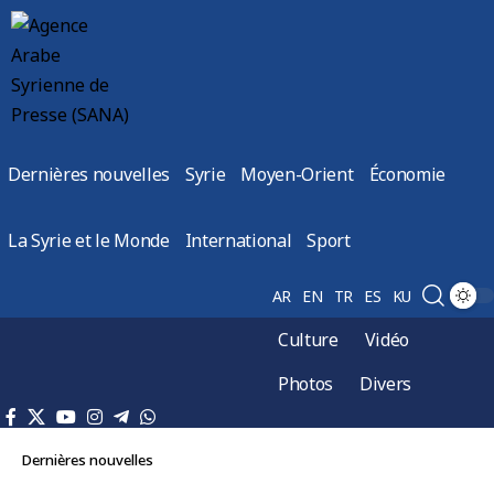
Dernières nouvelles
Syrie
Moyen-Orient
Économie
La Syrie et le Monde
International
Sport
AR
EN
TR
ES
KU
Culture
Vidéo
Photos
Divers
Dernières nouvelles