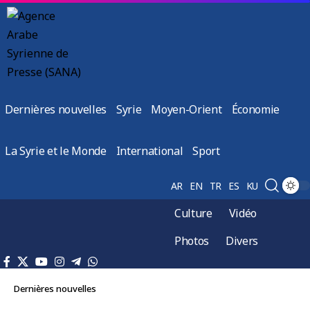
Dernières nouvelles
Syrie
Moyen-Orient
Économie
La Syrie et le Monde
International
Sport
AR
EN
TR
ES
KU
Culture
Vidéo
Photos
Divers
Dernières nouvelles