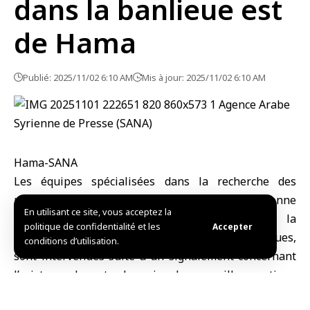
dans la banlieue est
de Hama
Publié: 2025/11/02 6:10 AM
Mis à jour: 2025/11/02 6:10 AM
Hama-SANA
Les équipes spécialisées dans la recherche des
personnes disparues de la Défense civile syrienne
En utilisant ce site, vous acceptez la
(les Casques blancs), en coordination avec la
politique de confidentialité et les
Accepter
Commission nationale pour les personnes disparues,
conditions d’utilisation.
sont intervenues suite à un signalement concernant
l’existence de restes humains dans un village antique
situé dans la banlieue est de Hama.