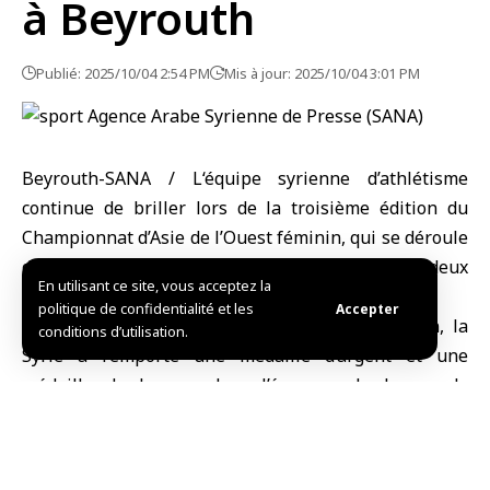
à Beyrouth
Publié: 2025/10/04 2:54 PM
Mis à jour: 2025/10/04 3:01 PM
Beyrouth-SANA / L
‘équipe syrienne d’athlétisme
continue de briller lors de la troisième édition du
Championnat d’Asie de l’Ouest féminin, qui se déroule
dans la capitale libanaise, Beyrouth, remportant deux
En utilisant ce site, vous acceptez la
nouvelles médailles.
politique de confidentialité et les
Accepter
Lors de la troisième journée de la compétition, la
conditions d’utilisation.
Syrie a remporté une médaille d’argent et une
médaille de bronze dans l’épreuve du lancer de
marteau grâce aux athlètes Batoul Al-Debs et Hoda
Khodair.
L’athlète Batoul Al-Debs a obtenu la deuxième place