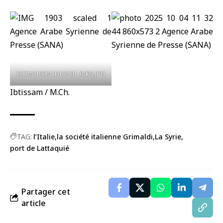
DCIM\100MEDIA\DJI_0405.JPG
Ibtissam / M.Ch.
TAG:
l’Italie
la société italienne Grimaldi
La Syrie
port de Lattaquié
Partager cet
article