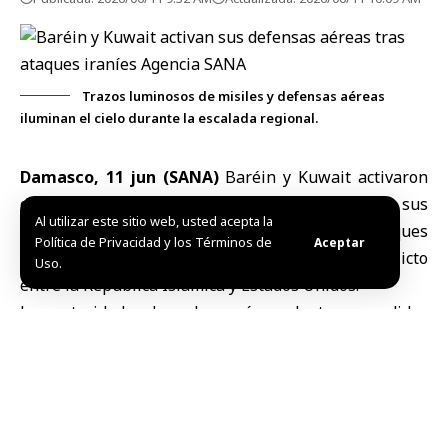
Trazos luminosos de misiles y defensas aéreas
iluminan el cielo durante la escalada regional.
Damasco, 11 jun (SANA)
Baréin y
Kuwait
activaron
durante horas de la madrugada de este jueves sus
Al utilizar este sitio web, usted acepta la
sistemas de alerta y defensa aérea tras los ataques
Política de Privacidad y los Términos de
Aceptar
lanzados por
Irán
, en una nueva escalada del conflicto
Uso.
entre la República Islámica y Estados Unidos.
Las autoridades de ambos países adoptaron medidas
de emergencia y el Consejo de Cooperación del Golfo
(CCG) condenó las operaciones, al considerarlas una
amenaza para la seguridad regional.
Baréin y Kuwait refuerzan sus