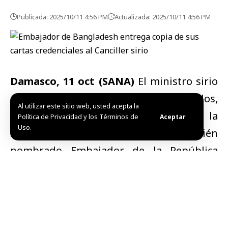
Publicada: 2025/10/11 4:56 PM
Actualizada: 2025/10/11 4:56 PM
Damasco, 11 oct (SANA)
El
ministro sirio
de Asuntos Exteriores
y Expatriados,
Al utilizar este sitio web, usted acepta la
Asaad Hassan Al-Sheibani, recibió en la
Política de Privacidad y los Términos de
Aceptar
Uso.
sede del ministerio en
Damasco
al recién
nombrado Embajador de la República
Popular de Bangladesh en la República
Árabe Siria, Nur Hilal Saifur Rahman.
El nuevo embajador entregó al Canciller
una copia de sus cartas credenciales.