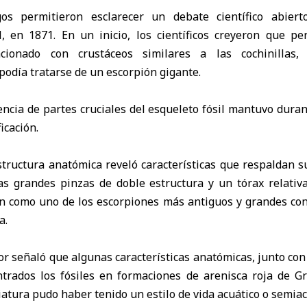
os permitieron esclarecer un debate científico abier
il, en 1871. En un inicio, los científicos creyeron que p
acionado con crustáceos similares a las cochinillas,
odía tratarse de un escorpión gigante.
encia de partes cruciales del esqueleto fósil mantuvo dura
icación.
estructura anatómica reveló características que respaldan s
las grandes pinzas de doble estructura y un tórax relativ
ón como uno de los escorpiones más antiguos y grandes cono
a.
or señaló que algunas características anatómicas, junto con 
trados los fósiles en formaciones de arenisca roja de G
iatura pudo haber tenido un estilo de vida acuático o semiac