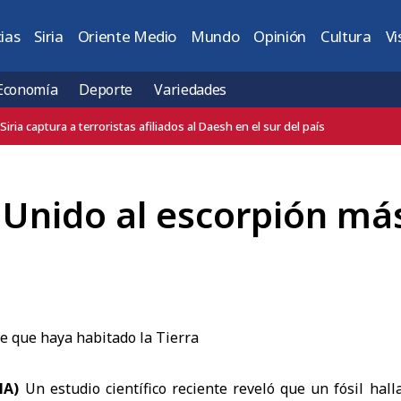
ias
Siria
Oriente Medio
Mundo
Opinión
Cultura
Vi
Economía
Deporte
Variedades
Puerto de Tartús recibe ganado de Brasil y España destinado a países vec
 Unido al escorpión má
ANA)
Un estudio científico reciente reveló que un fósil hal