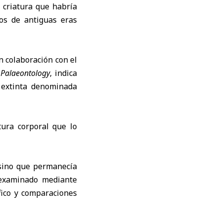
 criatura que habría
os de antiguas eras
n colaboración con el
a
Palaeontology
, indica
 extinta denominada
tura corporal que lo
 sino que permanecía
eexaminado mediante
fico y comparaciones