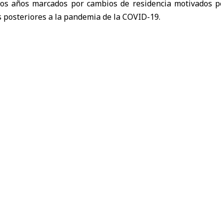
rios años marcados por cambios de residencia motivados por
s posteriores a la pandemia de la COVID-19.
o entre más de 6.500 individuos con activos invertibles su
la vivienda principal, muestra que solo el 25 por ciento 
biar su residencia fiscal en 2025. La cifra representa una 
strado el año anterior.
n, director global de banca de Capgemini, las razone
icaciones en los últimos años están perdiendo fuerza. En
ovimientos destacó la incertidumbre política en Estados Un
special para residentes no permanentes en el
Reino Unido
.
o para no residentes permitía a determinados contribuye
s fiscales. Su supresión provocó la salida de varias fortu
sario indio Lakshmi Mittal y el magnate egipcio Nassef Sawi