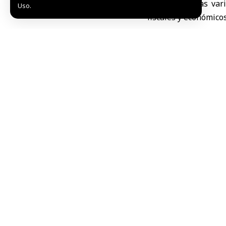
intensidad, tras va
Uso.
fiscales y económico
El estudio, realizad
dólares, excluyendo 
cambiado o prevé cam
al 56 por ciento regi
Según Gareth Wilso
aumento de las reub
favorecieron estos m
del régimen fiscal e
El sistema británic
importantes ventaja
entre ellas el empre