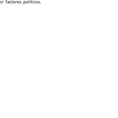
 factores políticos,
periores al millón de
de los encuestados ha
fuerte caída respecto
s que impulsaron el
tre los factores que
idos y la eliminación
ntes beneficiarse de
nas internacionales,
ris.