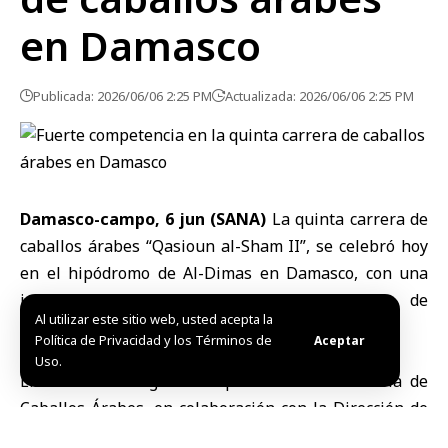
en Damasco
Publicada: 2026/06/06 2:25 PM
Actualizada: 2026/06/06 2:25 PM
Damasco-campo, 6 jun (SANA)
La quinta
carrera de
caballos árabes
“Qasioun al-Sham II”, se celebró hoy
en el hipódromo de Al-Dimas en
Damasco
, con una
intensa competencia y amplia asistencia de
Al utilizar este sitio web, usted acepta la
aficionados a la hípica.
Política de Privacidad y los Términos de
Aceptar
Uso.
El evento fue organizado por la Asociación Siria de
Caballos Árabes, en colaboración con la Dirección de
Caballos del Ministerio de Agricultura y la Federación