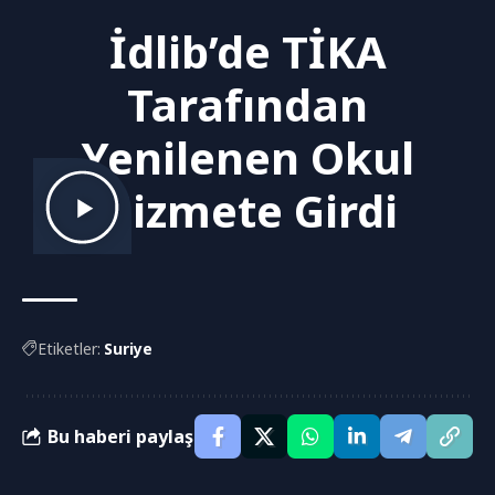
İdlib’de TİKA
Tarafından
Yenilenen Okul
Hizmete Girdi
Etiketler:
Suriye
Bu haberi paylaş