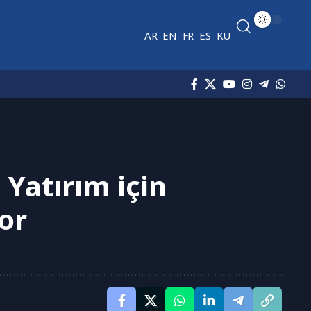
AR
EN
FR
ES
KU
 Yatırım için
yor