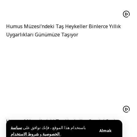
Humus Müzesi’ndeki Taş Heykeller Binlerce Yıllık
Uygarlıkları Günümüze Taşıyor
Humus Müzesi’ndeki Taş Heykeller Sergisi Suriye
باستخدام هذا الموقع ، فإنك توافق على
سياسة
Uygarlıklarının Hikayesini Anlatıyor
Almak
و
الخصوصية
شروط الاستخدام
.