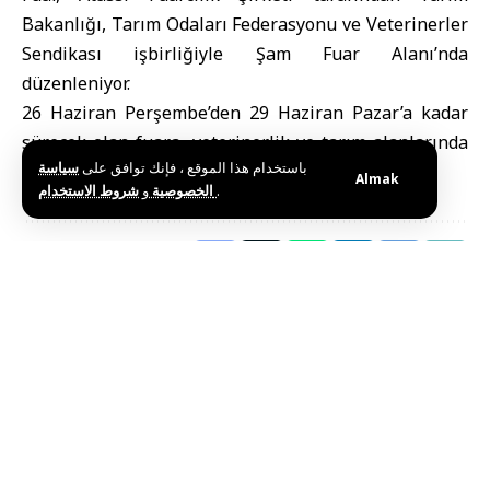
Bakanlığı, Tarım Odaları Federasyonu ve Veterinerler
Sendikası işbirliğiyle Şam Fuar Alanı’nda
düzenleniyor.
26 Haziran Perşembe’den 29 Haziran Pazar’a kadar
sürecek olan fuara, veterinerlik ve tarım alanlarında
باستخدام هذا الموقع ، فإنك توافق على
سياسة
uzmanlaşmış çok sayıda şirket katılıyor.
Almak
و
الخصوصية
شروط الاستخدام
.
Bu haberi paylaş
Editörün Seçimi
Deyrizor Havalimanı, Jazeera Airways’in İlk
Uçuşunu Karşıladı
Ağustos 8, 2026