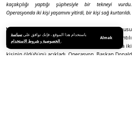
kaçakçılığı yaptığı şüphesiyle bir tekneyi vurdu.
Operasyonda iki kişi yaşamını yitirdi, bir kişi sağ kurtarıldı.
Washington (SANA)
– ABD ordusu, Pasifik Okyanusu
باستخدام هذا الموقع ، فإنك توافق على
سياسة
doğusunda uyuşturucu kaçakçılığıyla bağlantılı
Almak
و
الخصوصية
شروط الاستخدام
.
olduğu belirtilen bir tekneye düzenlenen saldırıda iki
kişinin öldüğünü açıkladı. Operasyon, Başkan Donald
Trump yönetiminin “uyuşturucu teröristleri” olarak
tanımladığı gruplara karşı yürüttüğü devam eden
kampanyanın bir parçası.
Fransız haber ajansı AFP’ye göre, ABD Güney
Komutanlığı (SOUTHCOM), Cumartesi günü
yayımladığı açıklamada, saldırıda iki kişinin
öldüğünü, üçüncü kişinin sağ kurtarıldığını bildirdi.
Komutanlık, Amerikan Sahil Güvenliği’ne arama ve
kurtarma operasyonu başlatılması için bilgi