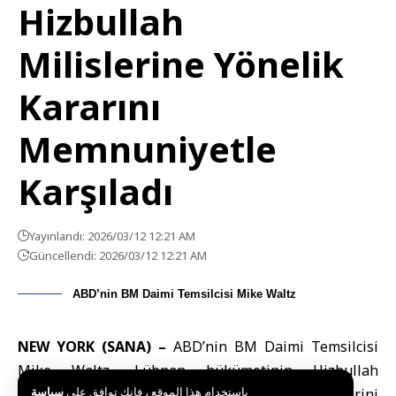
Hizbullah
Milislerine Yönelik
Kararını
Memnuniyetle
Karşıladı
Yayınlandı: 2026/03/12 12:21 AM
Güncellendi: 2026/03/12 12:21 AM
ABD’nin BM Daimi Temsilcisi Mike Waltz
NEW YORK (SANA) –
ABD’nin BM Daimi Temsilcisi
Mike Waltz, Lübnan hükümetinin Hizbullah
باستخدام هذا الموقع ، فإنك توافق على
سياسة
milislerinin güvenlik ve askeri faaliyetlerini