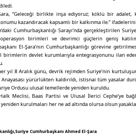
iledi.
ra, “Geleceği birlikte inşa ediyoruz; köklü bir adalet, ka
 konumu kazandıracak kapsamlı bir kalkınma ile.” ifadelerini
m’daki
Cumhurbaşkanlığı
Sarayı’nda gerçekleştirilen Suriy
 operasyon birimleri ve devrimci güçlerin geniş katılım
aşkanı El-Şara’nın Cumhurbaşkanlığı görevine getirilmes
vil birimlerin devlet kurumlarıyla entegrasyonunu ilan ed
u.
er yıl 8 Aralık günü, devrik rejimden Suriye’nin kurtuluş
2 Anayasası yürürlükten kaldırıldı, istisnai tüm yasalar dur
uriye Ordusu ulusal temellerde yeniden kuruldu.
 Halk Meclisi, Baas Partisi ve Ulusal İlerici Cephe’ye bağ
; yeniden kurulmaları her ne ad altında olursa olsun yasakla
anlığı
Suriye Cumhurbaşkanı Ahmed El-Şara