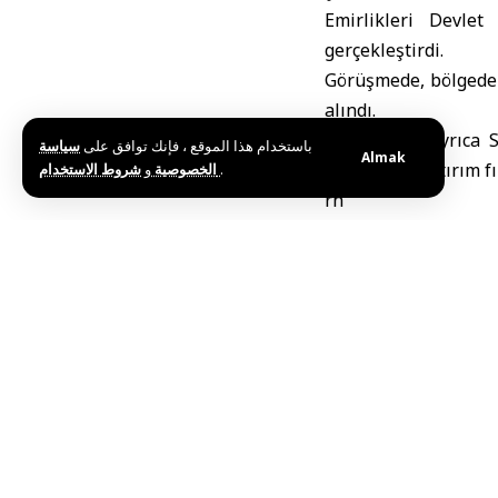
Emirlikleri Devlet
gerçekleştirdi.
Görüşmede, bölgedeki
alındı.
Görüşmede ayrıca Su
باستخدام هذا الموقع ، فإنك توافق على
سياسة
Almak
Suriye’deki yatırım f
و
الخصوصية
شروط الاستخدام
.
rh
Etiketler:
Birleşik Ar
Bu haberi paylaş
Editörün Seçimi