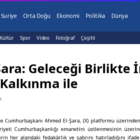
Suriye
Orta Doğu
Ekonomi
Politika
Dünya
Kültür
Spor
Video
Fotoğraf
Çeşitli
ra: Geleceği Birlikte İ
Kalkınma ile
M
ye Cumhurbaşkanı Ahmed El-Şara
, (X) platformu üzerinde
iyeti Cumhurbaşkanlığı emanetini üstlenmesinin üzerinde
lerin her alandaki fedakârlık ve sabrını hatırladığını ifade