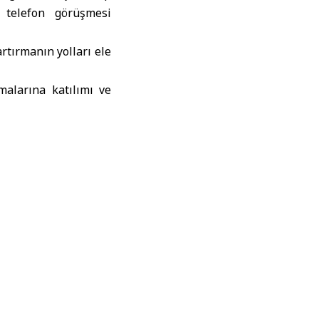
elefon görüşmesi
rtırmanın yolları ele
malarına katılımı ve
aşkanı Ahmed El Şara