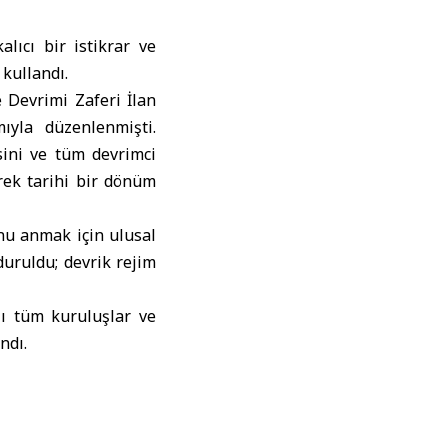
lıcı bir istikrar ve
 kullandı.
e Devrimi Zaferi İlan
ıyla düzenlenmişti.
ini ve tüm devrimci
erek tarihi bir dönüm
unu anmak için ulusal
duruldu; devrik rejim
lı tüm kuruluşlar ve
ndı.