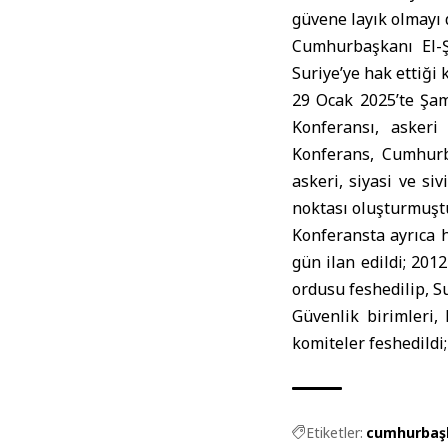
güvene layık olmayı d
Cumhurbaşkanı El-Şa
Suriye
’ye hak ettiği
29 Ocak 2025’te Şa
Konferansı, askeri
Konferans, Cumhurb
askeri, siyasi ve si
noktası oluşturmuşt
Konferansta ayrıca h
gün ilan edildi; 201
ordusu feshedilip, S
Güvenlik birimleri,
komiteler feshedildi
Etiketler:
cumhurbaşk