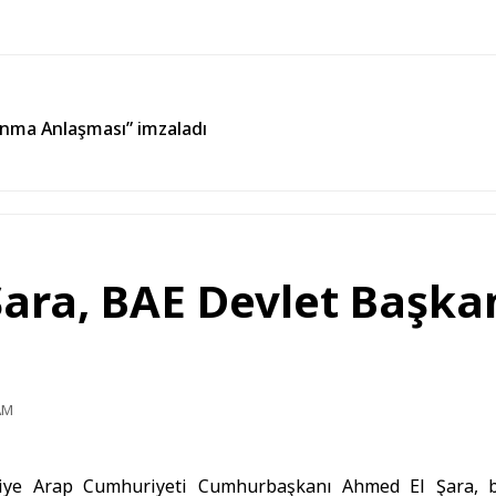
unma Anlaşması” imzaladı
ra, BAE Devlet Başkanı
AM
iye Arap Cumhuriyeti Cumhurbaşkanı Ahmed El Şara,