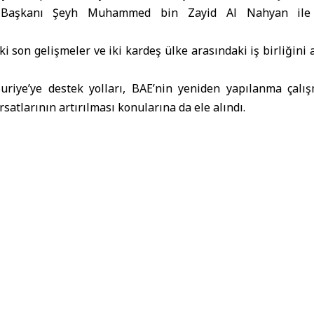
 Başkanı
Şeyh Muhammed bin Zayid Al Nahyan ile t
 son gelişmeler ve iki kardeş ülke arasındaki iş birliğini a
riye’ye destek yolları, BAE’nin yeniden yapılanma çalış
ırsatlarının artırılması konularına da ele alındı.
ap Emirlikleri Devlet Başkanı
Suriye Arap Cumhuriyeti Cumhurb